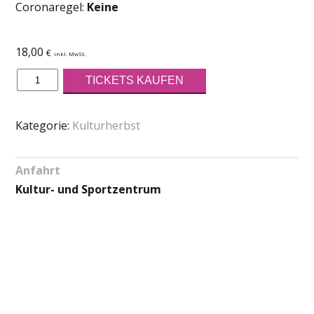
Coronaregel:
Keine
18,00
€
inkl. MwSt.
The
TICKETS KAUFEN
Spezl
Connection
Kategorie:
Kulturherbst
&
Mercey
Beats
Anfahrt
2.0
Kultur- und Sportzentrum
Menge