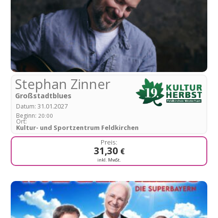
Stephan Zinner
Großstadtblues
31.01.2027
Datum:
Beginn:
20:00
Ort:
Kultur- und Sportzentrum Feldkirchen
31,30
€
inkl. MwSt.