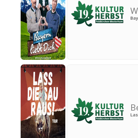
W
Bay
B
Las