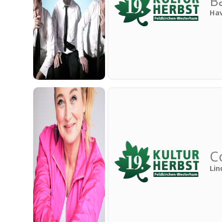
B
Hav
C
Lin