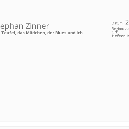
2
tephan Zinner
Datum:
Beginn:
20
Ort:
 Teufel, das Mädchen, der Blues und Ich
Hefter- 