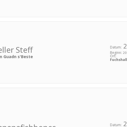
2
ller Steff
Datum:
Beginn:
20
Ort:
 Guadn s'Beste
Fuchshal
2
Datum: