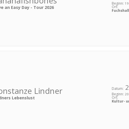
ananafishbones
Beginn:
19
Ort:
e an Easy Day - Tour 2026
Fuchshal
2
onstanze Lindner
Datum:
Beginn:
20
Ort:
dners Lebenslust
Kultur- 