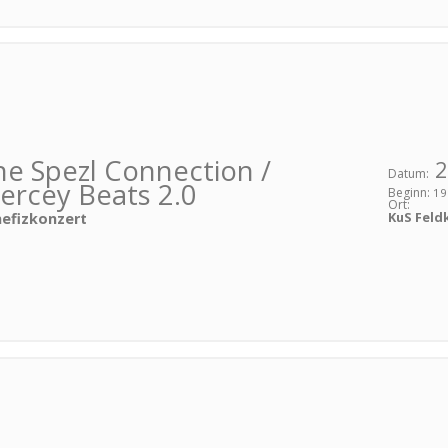
he Spezl Connection /
2
Datum:
ercey Beats 2.0
Beginn:
19
Ort:
KuS Feld
efizkonzert