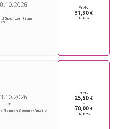
0.10.2026
31,30
:00
€
und Sportzentrum
inkl. MwSt.
hen
Preisspanne:
25,50 €
bis
70,00 €
3.10.2026
25,50
€
–
:00 Uhr
70,00
€
le Neenah Gessner/mativ
inkl. MwSt.