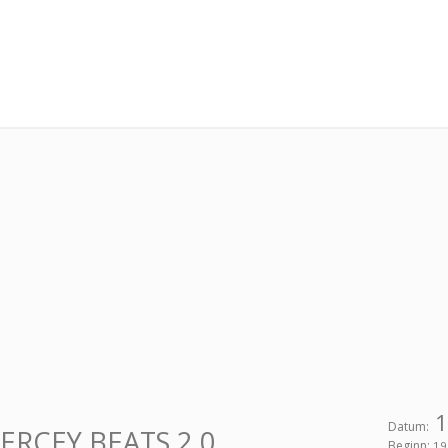
1
Datum:
ERCEY BEATS 2.0
Beginn:
19