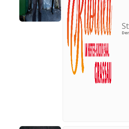
S
Der