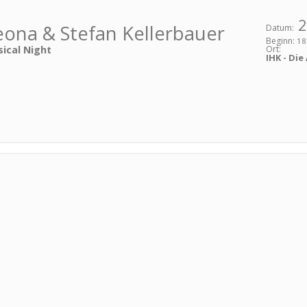
2
eona & Stefan Kellerbauer
Datum:
Beginn:
18
Ort:
ical Night
IHK - Di