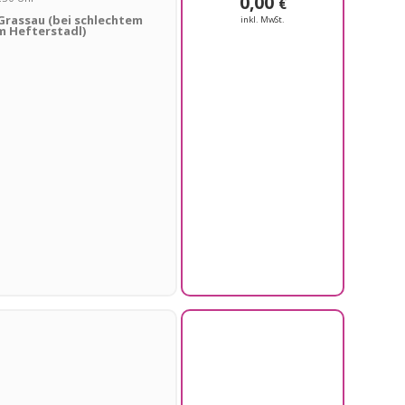
0,00
€
Grassau (bei schlechtem
inkl. MwSt.
m Hefterstadl)