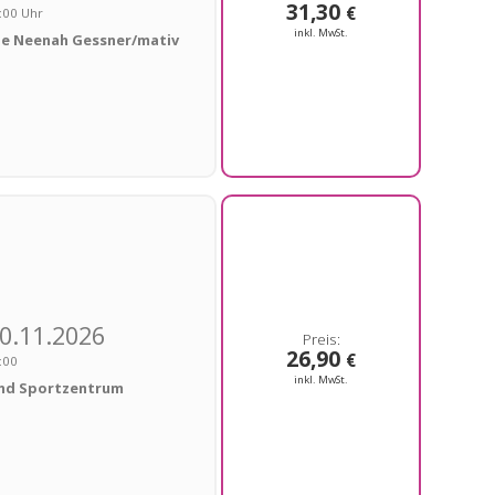
31,30
€
:00 Uhr
inkl. MwSt.
le Neenah Gessner/mativ
0.11.2026
26,90
€
:00
inkl. MwSt.
und Sportzentrum